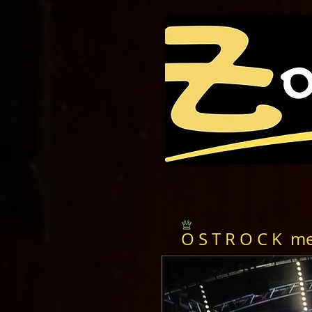
O S T R O C K mee