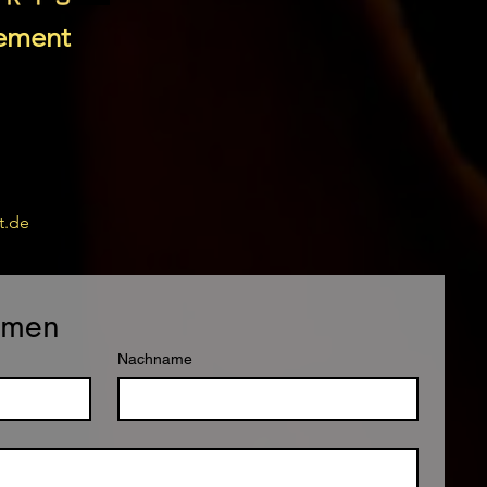
ement
t.de
hmen
Nachname